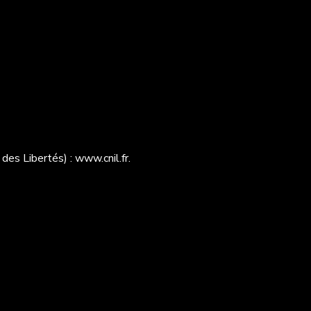
des Libertés) :
www.cnil.fr
.