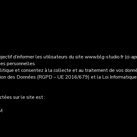
ectif d’informer les utilisateurs du site
www.blg-studio.fr
(ci-ap
ées personnelles.
olitique et consentez à la collecte et au traitement de vos donn
on des Données (RGPD – UE 2016/679) et la Loi Informatique e
ées sur le site est :
M