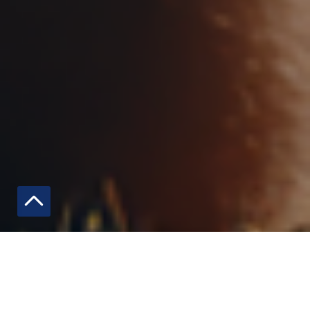
REPRENDS LE CONTRÔLE
Tu te sens trop
lourd
?
Trop
gras
?