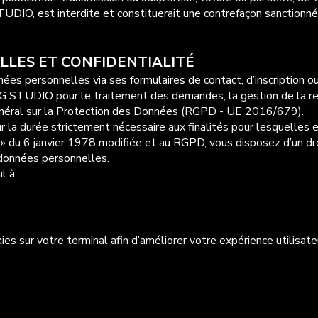
TUDIO, est interdite et constituerait une contrefaçon sanctionn
LLES ET CONFIDENTIALITÉ
ées personnelles via ses formulaires de contact, d’inscription 
STUDIO pour le traitement des demandes, la gestion de la relat
néral sur la Protection des Données (RGPD - UE 2016/679).
 la durée strictement nécessaire aux finalités pour lesquelles e
» du 6 janvier 1978 modifiée et au RGPD, vous disposez d’un droi
 données personnelles.
l à :
s sur votre terminal afin d’améliorer votre expérience utilisateu
nt de ces cookies en configurant votre navigateur, conformément
ous sur les