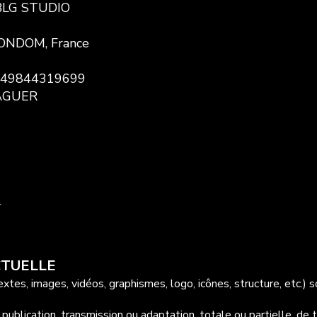
: BLG STUDIO
 CONDOM, France
FR49844319699
LAGUER
l
CTUELLE
xtes, images, vidéos, graphismes, logo, icônes, structure, etc.)
 publication, transmission ou adaptation, totale ou partielle, d