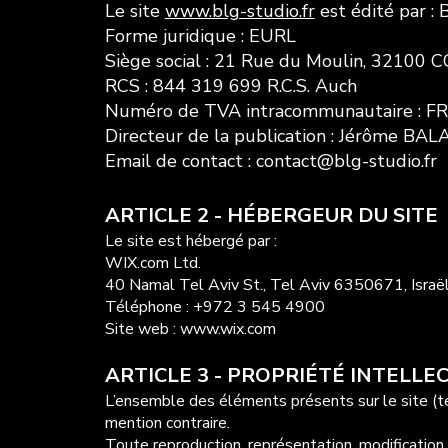
Le site
www.blg-studio.fr
est édité par 
Forme juridique : EURL
Siège social : 21 Rue du Moulin, 32100
RCS : 844 319 699 R.C.S. Auch
Numéro de TVA intracommunautaire : 
Directeur de la publication : Jérôme BA
Email de contact : contact@blg-studio.fr
ARTICLE 2 - HÉBERGEUR DU SITE
Le site est hébergé par :
WIX.com Ltd.
40 Namal Tel Aviv St., Tel Aviv 6350671, Israë
Téléphone : +972 3 545 4900
Site web : www.wix.com
ARTICLE 3 - PROPRIÉTÉ INTELLE
L’ensemble des éléments présents sur le site (te
mention contraire.
Toute reproduction, représentation, modification,