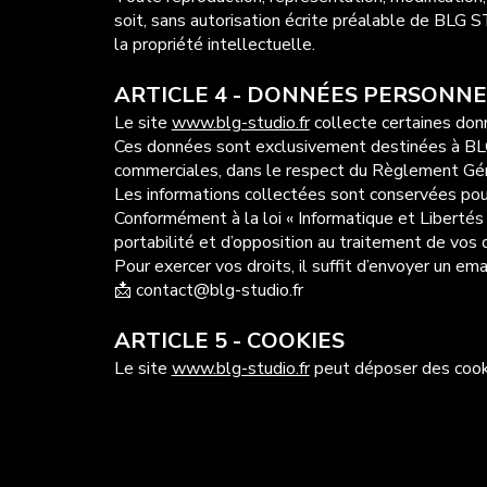
soit, sans autorisation écrite préalable de BLG S
la propriété intellectuelle.
ARTICLE 4 - DONNÉES PERSONNE
Le site
www.blg-studio.fr
collecte certaines donn
Ces données sont exclusivement destinées à BLG 
commerciales, dans le respect du Règlement Gé
Les informations collectées sont conservées pour
Conformément à la loi « Informatique et Libertés 
portabilité et d’opposition au traitement de vos
Pour exercer vos droits, il suffit d’envoyer un emai
📩 contact@blg-studio.fr
ARTICLE 5 - COOKIES
Le site
www.blg-studio.fr
peut déposer des cookie
Vous pouvez à tout moment refuser l’enregistreme
:
www.cnil.fr
Suivez-n
ARTICLE 6 - RESPONSABILITÉ