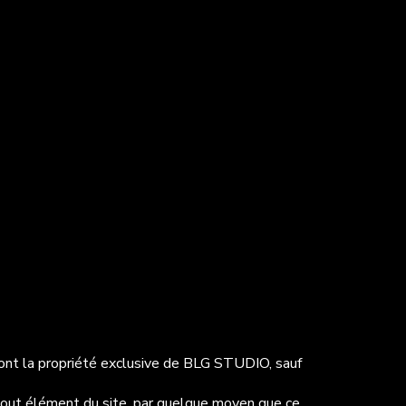
 sont la propriété exclusive de BLG STUDIO, sauf
e tout élément du site, par quelque moyen que ce